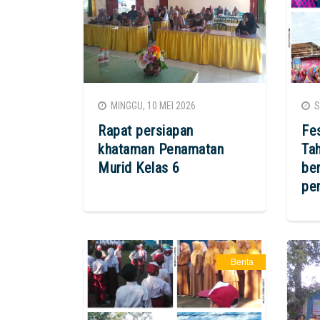
MINGGU, 10 MEI 2026
SA
Rapat persiapan
Fe
khataman Penamatan
Ta
Murid Kelas 6
be
pe
Berita